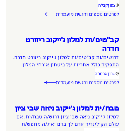
ועוד. עבודה במשמרות בוקר/ערב/לילה (כולל
צפון
קבלה
אזור המשרה
קטגוריית משרה
שבתות וחגים). המשרה מיועדת לנשים ולגברים
לפרטים נוספים והגשת מועמדות
כאחד.
קב"טים/ות למלון ג'ייקוב ריזורט
חדרה
דרושים/ות קב"טים/ות למלון ג'ייקוב ריזורט חדרה.
התפקיד כולל אחריות על ביטחון אורחי המלון
והצוות, פיקוח ובקרה על מערך האבטחה מתן
שרון
אבטחה
אזור המשרה
קטגוריית משרה
מענה לאירועי חירום ושגרה וקבלת אורחים.
לפרטים נוספים והגשת מועמדות
טבח/ית למלון ג'ייקוב ניאה שבי ציון
למלון ג'ייקוב ניאה שבי ציון דרוש/ה טבח/ית. אם
עולם הקולינריה זורם לך בדם ואת/ה מחפש/ת