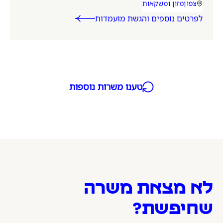
להשתלב בסביבה מקצועית, איכותית ומלונאית -
צפון
מזון ומשקאות
אזור המשרה
קטגוריית משרה
מקומך איתנו.
לפרטים נוספים והגשת מועמדות
טענו משרות נוספות
לא מצאת משרה
שחיפשת?