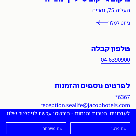
כתובת ופרטי התקשרות ע
העליה 75, נהריה
ניווט למלון
טלפון קבלה
04-6390900
לפרטים נוספים והזמנות
*6367
reception.sealife@jacobhotels.com
לעדכונים, הטבות והנחות - הירשמו עכשיו לניוזלטר שלנו
שם פרטי
שם משפחה