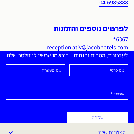
04-6985888
לפרטים נוספים והזמנות
*6367
reception.ativ@jacobhotels.com
לעדכונים, הטבות והנחות - הירשמו עכשיו לניוזלטר שלנו
שם פרטי
שם משפחה
אימייל
שליחה
המלונות שלנו