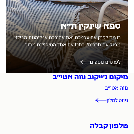
ספא שינקין ת״א
רוצים לפנק את עצמכם ואת אהובכם או ליהנות מבילוי
מפנק עם חברים? בחרו את אחד הטיפולים מתוך
התפריט העשיר שלנו ופתחו בקבוק שמפניה. לאחר
מכן, עלו לגג והמשיכו לנוח ולתפוס שלווה.
לפרטים נוספים
מיקום ג׳ייקוב נווה אטי״ב
כתובת ופרטי התקשרות ע
נווה אטי״ב
ניווט למלון
טלפון קבלה