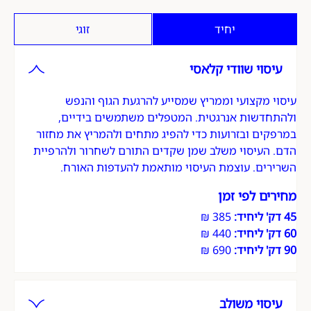
יחיד
זוגי
עיסוי שוודי קלאסי
על הטיפול
עיסוי מקצועי וממריץ שמסייע להרגעת הגוף והנפש
ולהתחדשות אנרגטית. המטפלים משתמשים בידיים,
במרפקים ובזרועות כדי להפיג מתחים ולהמריץ את מחזור
הדם. העיסוי משלב שמן שקדים התורם לשחרור ולהרפיית
השרירים. עוצמת העיסוי מותאמת להעדפות האורח.
מחירים לפי זמן
45 דק' ליחיד:
60 דק' ליחיד:
90 דק' ליחיד:
עיסוי משולב