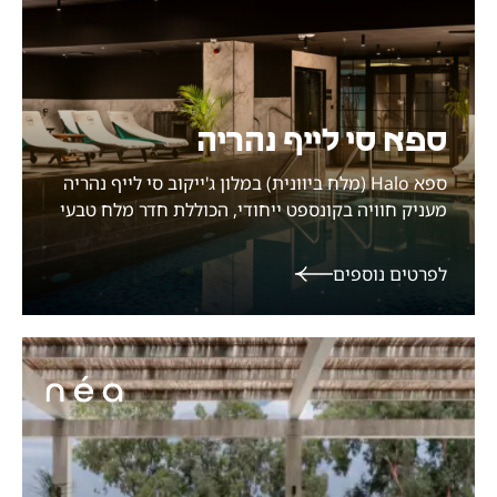
ספא סי לייף נהריה
ספא Halo (מלח ביוונית) במלון ג'ייקוב סי לייף נהריה
מעניק חוויה בקונספט ייחודי, הכוללת חדר מלח טבעי
הידוע בסגולותיו הבריאותיות, טיפולי גוף המשלבים
מינרלים ומלחים ותורמים לבריאות הגוף והעור, בריכה
לפרטים נוספים
חיצונית (בעונה), בריכה מקורה לאורך כל השנה, סאונה
לחה וסאונה יבשה.