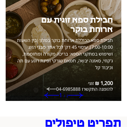
חבילת ספא זוגית עם
ארוחת בוקר
חבילת ספא הכוללת ארוחת בוקר במלון (בין השעות
7:00-10:00), עיסוי 45 דק' לכל אחד מבני הזוג
ושימוש במתקני הספא: בריכה מקורה ומחוממת,
ג'קוזי, סאונה יבשה, חמאם טורקי ופינת רוגע עם תה
וכיבוד קל
זוגי
להזמנה התקשרו 04-6985888
מתוך סה"כ
מציג
1
/
2
תפריט טיפולים