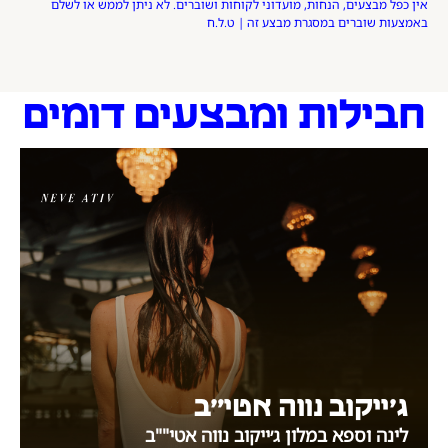
אין כפל מבצעים, הנחות, מועדוני לקוחות ושוברים. לא ניתן לממש או לשלם
באמצעות שוברים במסגרת מבצע זה | ט.ל.ח
חבילות ומבצעים דומים
ג׳ייקוב נווה אטי״ב
לינה וספא במלון ג׳ייקוב נווה אטי""ב