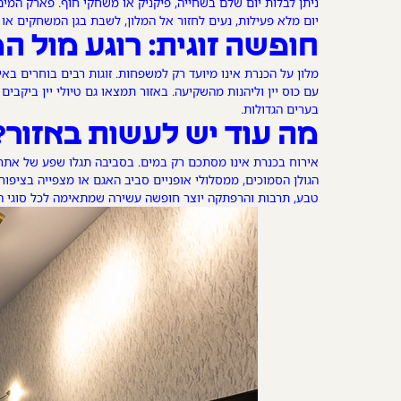
ניתן לבלות יום שלם בשחייה, פיקניק או משחקי חוף. פארק המים ח
יום מלא פעילות, נעים לחזור אל המלון, לשבת בגן המשחקים 
חופשה זוגית: רוגע מול ה
מלון על הכנרת אינו מיועד רק למשפחות. זוגות רבים בוחרים ב
עם כוס יין וליהנות מהשקיעה. באזור תמצאו גם טיולי יין ביקבי
בערים הגדולות.
מה עוד יש לעשות באזור?
אירוח בכנרת אינו מסתכם רק במים. בסביבה תגלו שפע של אתרים
הגולן הסמוכים, ממסלולי אופניים סביב האגם או מצפייה בציפורים
טבע, תרבות והרפתקה יוצר חופשה עשירה שמתאימה לכל סוגי ה