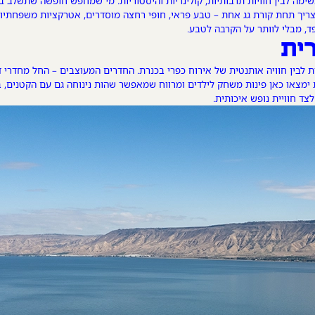
מה לבין חוויות תרבותיות, קולינריות והיסטוריות. מי שמחפש חופשה שתשלב בין 
 תחת קורת גג אחת – טבע פראי, חופי רחצה מוסדרים, אטרקציות משפחתיות ואוו
ד, מבלי לוותר על הקרבה לטבע.
ית
רנית לבין חוויה אותנטית של אירוח כפרי בכנרת. החדרים המעוצבים – החל מחד
 ימצאו כאן פינות משחק לילדים ומרווח שמאפשר שהות נינוחה גם עם הקטנים, ב
צד חוויית נופש איכותית.