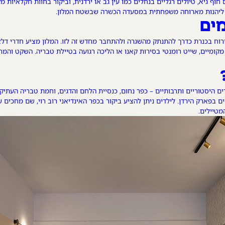
וף גיא, טיולים רגליים בנחלים כמו עין גב או ירדנית, וביקור בחוות חקלאיות מ
או ליהנות מארוחה משפחתית במסעדה הכשרה שבשטח המלון.
מים
אירוח בכנרת כדרך להתנתק מהשגרה ולהתחבר מחדש זה לזו. המלון מציע חדרי דל
ם מקומיים, שייט רומנטי בסירות קאנו או הליכה רגועה בטיילת טבריה. השקט והמ
 היסטוריים ותרבותיים – כפר נחום, כנסיית הלחם והדגים, וחמת טבריה העתיק
 בפארק הירדן. לילדים ניתן להציע ביקור בכפר האינדיאני רוב רוי, שם מחכים שיי
מטיילים.