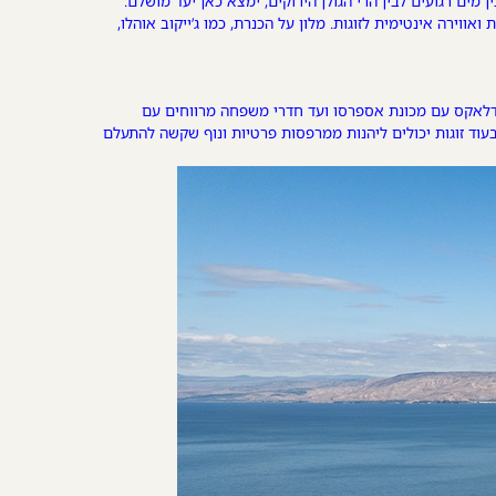
מים רגועים לבין הרי הגולן הירוקים, ימצא כאן יעד מושלם.
ירה אינטימית לזוגות. מלון על הכנרת, כמו ג’ייקוב אוהלו,
רי דלאקס עם מכונת אספרסו ועד חדרי משפחה מרווחים עם
עוד זוגות יכולים ליהנות ממרפסות פרטיות ונוף שקשה להתעלם