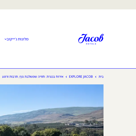
ן מרכזי
מלונות ג'ייקוב
אירוח בכנרת: חוויה שמשלבת נוף, תרבות ורוגע