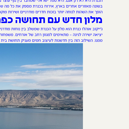
הכנרת היא לא רק אגם. היא סמל ישראלי שמחבר בין נוף עוצר נשי
בשונה מאזורים אחרים בארץ, אירוח בכנרת מספק את כל מה שצריך
הופך את השהות לנוחה יותר בזכות חדרים מודרניים ושירות מוקפ
מלון חדש עם תחושה כפר
ג’ייקוב אוהלו כנרת הוא מלון על הכנרת שמשלב בין נוחות מוד
יציאה ישירה לגינה – מתאימים למגוון רחב של אורחים. משפחות
ממנו. השילוב הזה בין חדשנות לעיצוב חמים מעניק תחושת בית ל