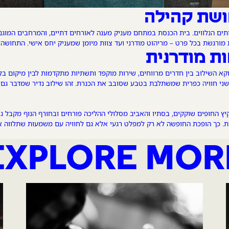
חושת קהילה
ותים הנלווים. בית הכנסת במתחם מעניק מענה לאורחים דתיים, והמרחבים המוגנ
ורגשת בכל פרט – מריהוט מודרני ועד צוות מיומן שמעניק יחס אישי. התחושה
ות מודרנית
וקא השילוב בין חדרים מרווחים, שירות מוקפד ותשתיות מתקדמות לבין מיקום בלב נ
 שני חוויה כפרית שמשתלבת בטבע שסובב את הכנרת. זהו שילוב נדיר שמדבר גם 
יץ החופים שוקקים, בסתיו והאביב מסלולי ההליכה פורחים ובחורף הנוף מקבל גו
ת. כך הופכת החופשה לא רק למפלט רגעי אלא גם לחוויה עם משמעות שתלווה א
EXPLORE MOR