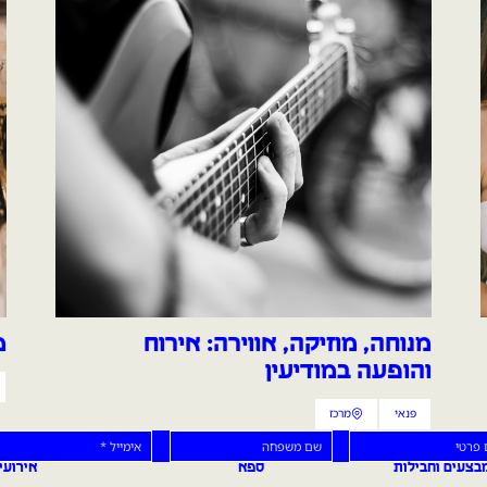
מנוחה, מוזיקה, אווירה: אירוח
מ
והופעה במודיעין
פנאי
מרכז
קטגוריית הכתבה
אזור הכתבה
רטי
שם משפחה
אימייל
בצעים וחבילות
ספא
אירועי